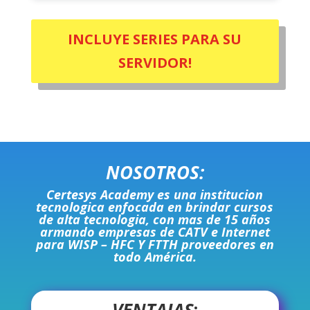
INCLUYE SERIES PARA SU
SERVIDOR!
NOSOTROS:
Certesys Academy es una institucion
tecnologica enfocada en brindar cursos
de alta tecnologia, con mas de 15 años
armando empresas de CATV e Internet
para WISP – HFC Y FTTH proveedores en
todo América.
VENTAJAS
: