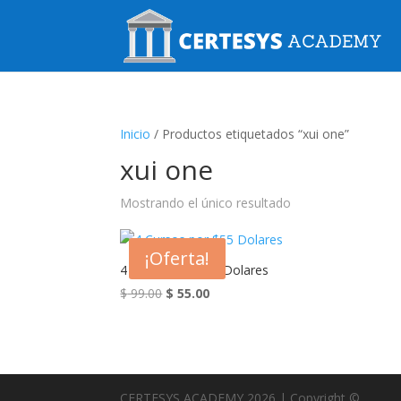
Inicio
/ Productos etiquetados “xui one”
xui one
Mostrando el único resultado
¡Oferta!
4 Cursos por $55 Dolares
El
El
$
99.00
$
55.00
precio
precio
original
actual
era:
es:
$ 99.00.
$ 55.00.
CERTESYS ACADEMY 2026 | Copyright ©